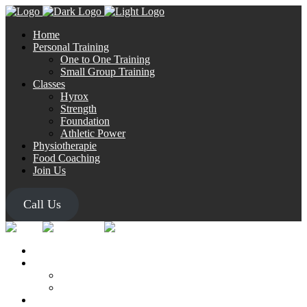
Home
Personal Training
One to One Training
Small Group Training
Classes
Hyrox
Strength
Foundation
Athletic Power
Physiotherapie
Food Coaching
Join Us
Call Us
Home
Personal Training
One to One Training
Small Group Training
Classes