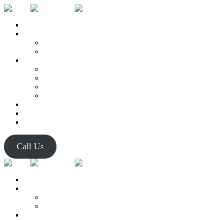
Home
Personal Training
One to One Training
Small Group Training
Classes
Hyrox
Strength
Foundation
Athletic Power
Physiotherapie
Food Coaching
Join Us
Call Us
Home
Personal Training
One to One Training
Small Group Training
Classes